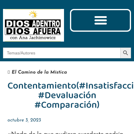
Ciencia y Espiritualidad
El Camino de la Mística
Botón
Buscar:
El Camino de la Mística
Contentamiento(#Insatisfacc
#Devaluación
#Comparación)
octubre 3, 2023