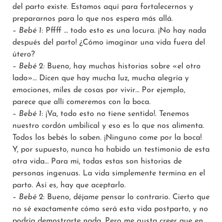
del parto existe. Estamos aquí para fortalecernos y
prepararnos para lo que nos espera más allá.
–
Bebé 1
: Pffff … todo esto es una locura. ¡No hay nada
después del parto! ¿Cómo imaginar una vida fuera del
útero?
–
Bebé 2:
Bueno, hay muchas historias sobre «el otro
lado»… Dicen que hay mucha luz, mucha alegría y
emociones, miles de cosas por vivir… Por ejemplo,
parece que allí comeremos con la boca.
–
Bebé 1
: ¡Va, todo esto no tiene sentido!. Tenemos
nuestro cordón umbilical y eso es lo que nos alimenta.
Todos los bebés lo saben. ¡Ninguno come por la boca!
Y, por supuesto, nunca ha habido un testimonio de esta
otra vida… Para mi, todas estas son historias de
personas ingenuas. La vida simplemente termina en el
parto. Así es, hay que aceptarlo.
–
Bebé 2
: Bueno, déjame pensar lo contrario. Cierto que
no sé exactamente cómo será esta vida postparto, y no
podría demostrarte nada. Pero me gusta creer que en