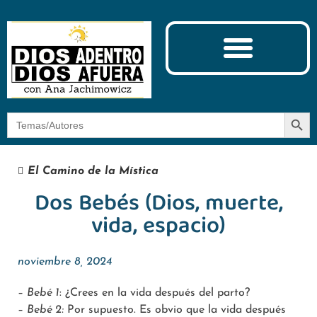
Ciencia y Espiritualidad
El Camino de la Mística
Botón
Buscar:
El Camino de la Mística
Dos Bebés (Dios, muerte,
vida, espacio)
noviembre 8, 2024
–
Bebé 1
: ¿Crees en la vida después del parto?
–
Bebé 2:
Por supuesto. Es obvio que la vida después