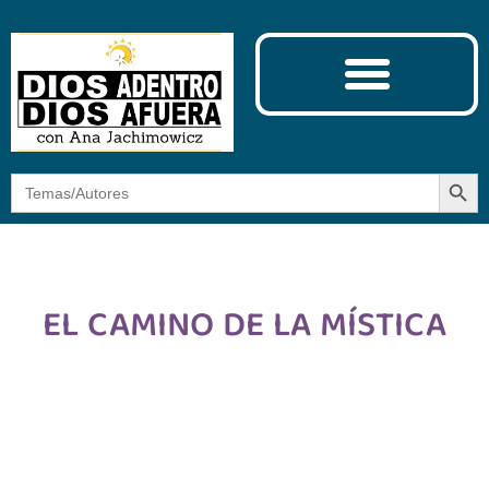
Ciencia y Espiritualidad
El Camino de la Mística
Botón
Buscar:
EL CAMINO DE LA MÍSTICA