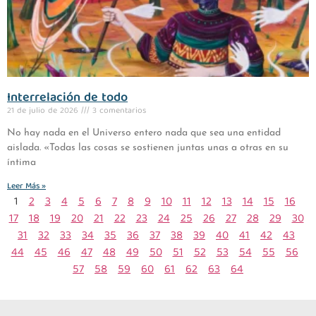
Interrelación de todo
21 de julio de 2026
3 comentarios
No hay nada en el Universo entero nada que sea una entidad
aislada. «Todas las cosas se sostienen juntas unas a otras en su
íntima
Leer Más »
1
2
3
4
5
6
7
8
9
10
11
12
13
14
15
16
17
18
19
20
21
22
23
24
25
26
27
28
29
30
31
32
33
34
35
36
37
38
39
40
41
42
43
44
45
46
47
48
49
50
51
52
53
54
55
56
57
58
59
60
61
62
63
64