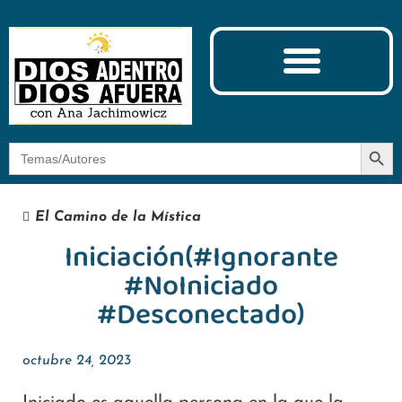
Ciencia y Espiritualidad
El Camino de la Mística
Botón
Buscar:
El Camino de la Mística
Iniciación(#Ignorante
#NoIniciado
#Desconectado)
octubre 24, 2023