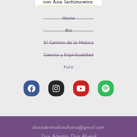
Home
Bio
El Camino de la Mística
Ciencia y Espiritualidad
Foro
diosadentrodiosafuera@gmail.com
Dios Adentro, Dios Afuera