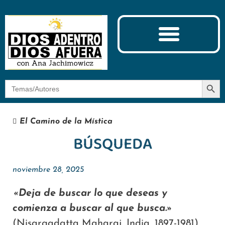
Ciencia y Espiritualidad
El Camino de la Mística
Botón
Buscar:
El Camino de la Mística
BÚSQUEDA
noviembre 28, 2025
«Deja de buscar lo que deseas y
comienza a buscar al que busca.»
(Nisargadatta Maharaj, India, 1897-1981)