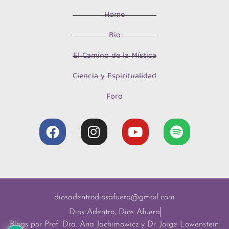
Home
Bio
El Camino de la Mística
Ciencia y Espiritualidad
Foro
diosadentrodiosafuera@gmail.com
Dios Adentro, Dios Afuera
Blogs por Prof. Dra. Ana Jachimowicz y Dr. Jorge Lowenstein