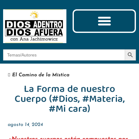
Ciencia y Espiritualidad
El Camino de la Mística
Botón
Buscar:
El Camino de la Mística
La Forma de nuestro
Cuerpo (#Dios, #Materia,
#Mi cara)
agosto 14, 2024