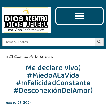
Ciencia y Espiritualidad
El Camino de la Mística
Botón
Buscar:
El Camino de la Mística
Me declaro vivo(
#MiedoALaVida
#InfelicidadConstante
#DesconexiónDelAmor)
marzo 21, 2024