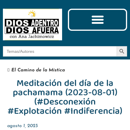
Ciencia y Espiritualidad
El Camino de la Mística
Botón
Buscar:
El Camino de la Mística
Meditación del día de la
pachamama (2023-08-01)
(#Desconexión
#Explotación #Indiferencia)
agosto 1, 2023