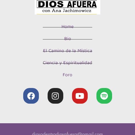
Home
Bio
El Camino de la Mística
Ciencia y Espiritualidad
Foro
diosadentrodiosafuera@gmail.com