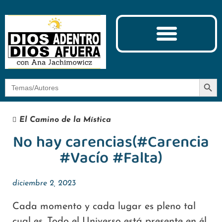
Ciencia y Espiritualidad
El Camino de la Mística
Botón
Buscar:
El Camino de la Mística
No hay carencias(#Carencia
#Vacío #Falta)
diciembre 2, 2023
Cada momento y cada lugar es pleno tal
cual es. Todo el Universo está presente en él.