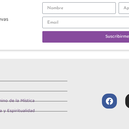
evas
Suscribirme
ino de la Mística
a y Espiritualidad