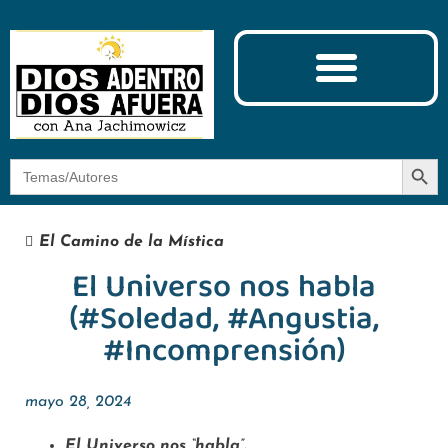
Ciencia y Espiritualidad
El Camino de la Mística
Botón
Buscar:
El Camino de la Mística
El Universo nos habla
(#Soledad, #Angustia,
#Incomprensión)
mayo 28, 2024
El Universo nos “habla”.