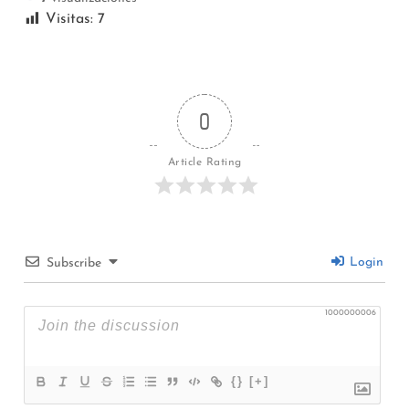
Visitas:
7
0
Article Rating
Login
Subscribe
1000000006
{}
[+]