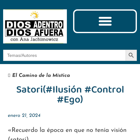
Ciencia y Espiritualidad
El Camino de la Mística
Botón
Buscar:
El Camino de la Mística
Satori(#Ilusión #Control
#Ego)
enero 21, 2024
«Recuerdo la época en que no tenía visión
(satori),