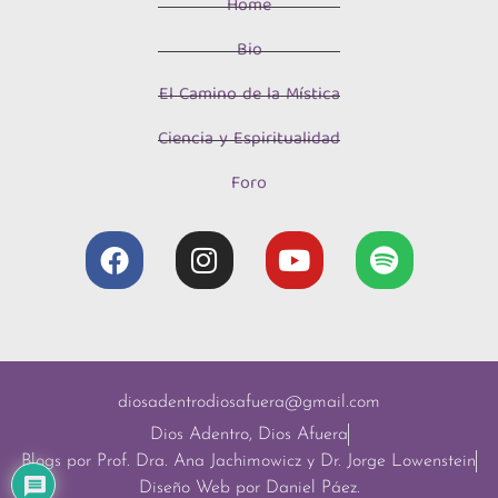
Home
Bio
El Camino de la Mística
Ciencia y Espiritualidad
Foro
diosadentrodiosafuera@gmail.com
Dios Adentro, Dios Afuera
Blogs por Prof. Dra. Ana Jachimowicz y Dr. Jorge Lowenstein
Diseño Web por Daniel Páez.