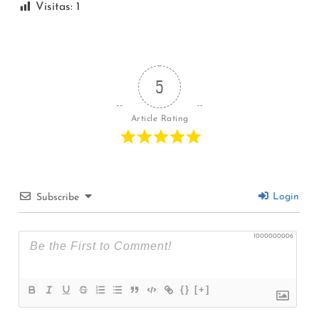
Visitas:
1
5
Article Rating
Login
Subscribe
1000000006
{}
[+]