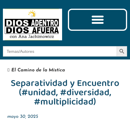
Ciencia y Espiritualidad
El Camino de la Mística
Botón
Buscar:
El Camino de la Mística
Separatividad y Encuentro
(#unidad, #diversidad,
#multiplicidad)
mayo 30, 2025