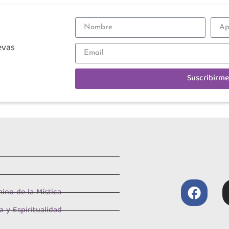
evas
Suscribirme
ino de la Mística
a y Espiritualidad