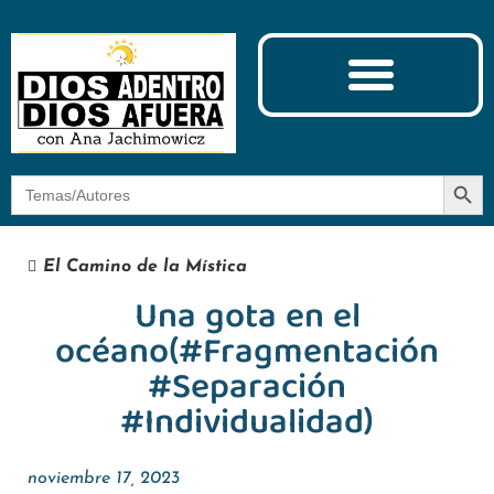
Ciencia y Espiritualidad
El Camino de la Mística
Botón
Buscar:
El Camino de la Mística
Una gota en el
océano(#Fragmentación
#Separación
#Individualidad)
noviembre 17, 2023