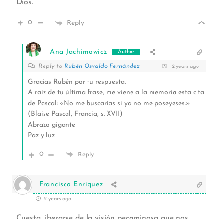
Dios.
0
Reply
Ana Jachimowicz
Author
Reply to
Rubén Osvaldo Fernández
2 years ago
Gracias Rubén por tu respuesta.
A raíz de tu última frase, me viene a la memoria esta cita
de Pascal: «No me buscarías si ya no me poseyeses.»
(Blaise Pascal, Francia, s. XVII)
Abrazo gigante
Paz y luz
0
Reply
Francisco Enriquez
2 years ago
Cuesta liberarse de la visión pecaminosa que nos