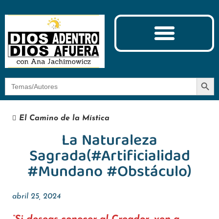
Ciencia y Espiritualidad
El Camino de la Mística
Botón
Buscar:
El Camino de la Mística
La Naturaleza
Sagrada(#Artificialidad
#Mundano #Obstáculo)
abril 25, 2024