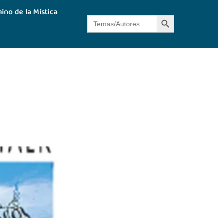
ino de la Mística
Botón de búsque
Buscar: