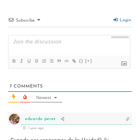
Login
Subscribe
1000000006
{}
[+]
7
COMMENTS
Newest
eduardo perez
1 year ago