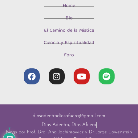
Home
Bio
El Camino de la Mística
Ciencia y Espiritualidad
Foro
diosadentrodiosafuera@gmail.com
Dios Adentro, Dios Afuera
7
Blogs por Prof. Dra. Ana Jachimowicz y Dr. Jorge Lowenstein