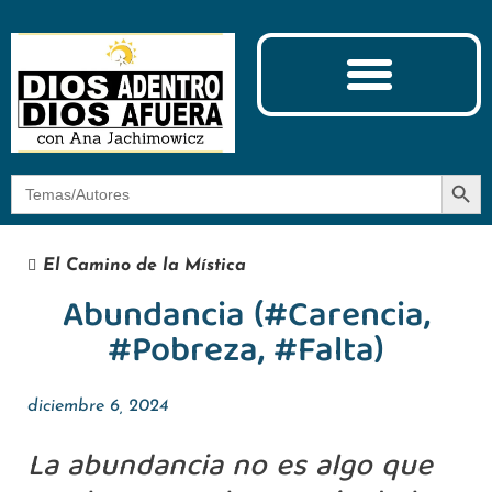
Ciencia y Espiritualidad
El Camino de la Mística
Botón
Buscar:
El Camino de la Mística
Abundancia (#Carencia,
#Pobreza, #Falta)
diciembre 6, 2024
La abundancia no es algo que