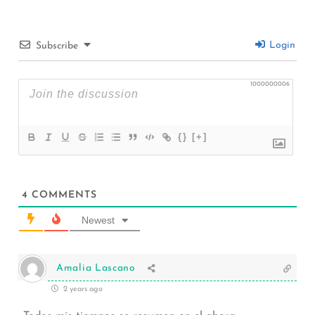
Login
Subscribe
1000000006
{}
[+]
4
COMMENTS
Newest
Amalia Lascano
2 years ago