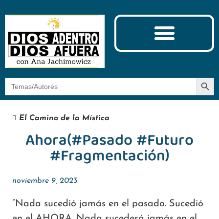
Ciencia y Espiritualidad
El Camino de la Mística
Botón
Buscar:
El Camino de la Mística
Ahora(#Pasado #Futuro
#Fragmentación)
noviembre 9, 2023
“Nada sucedió jamás en el pasado. Sucedió
en el AHORA. Nada sucederá jamás en el