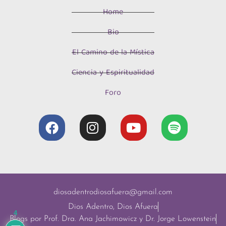
Home
Bio
El Camino de la Mística
Ciencia y Espiritualidad
Foro
diosadentrodiosafuera@gmail.com
Dios Adentro, Dios Afuera
4
Blogs por Prof. Dra. Ana Jachimowicz y Dr. Jorge Lowenstein