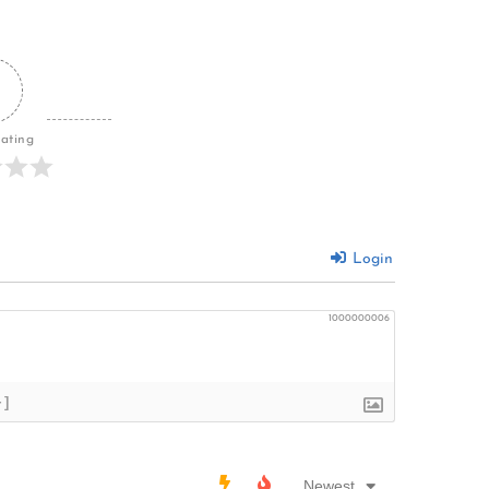
Rating
Login
1000000006
+]
Newest