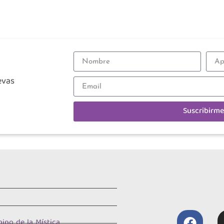
evas
Suscribirme
ino de la Mística