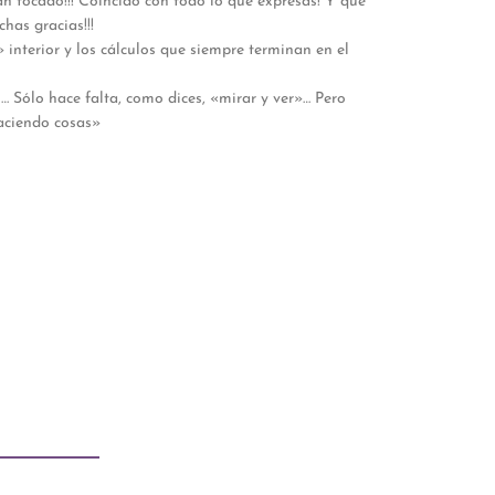
an tocado!!! Coincido con todo lo que expresás! Y qué
has gracias!!!
 interior y los cálculos que siempre terminan en el
… Sólo hace falta, como dices, «mirar y ver»… Pero
aciendo cosas»