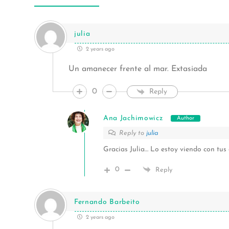
julia
2 years ago
Un amanecer frente al mar. Extasiada
0
Reply
Ana Jachimowicz
Author
Reply to
julia
Gracias Julia… Lo estoy viendo con tus
0
Reply
Fernando Barbeito
2 years ago