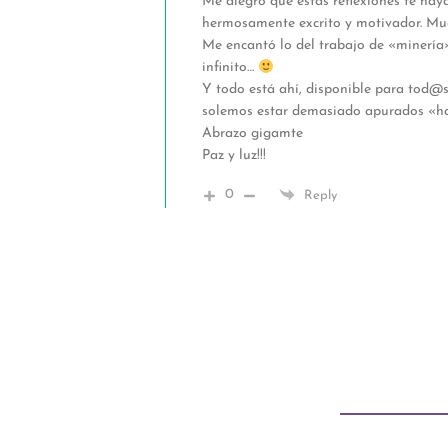
Me alegro que estas reflexiones te hay
hermosamente excrito y motivador. Muc
Me encantó lo del trabajo de «minería»
infinito…
Y todo está ahí, disponible para tod@s
solemos estar demasiado apurados «h
Abrazo gigamte
Paz y luz!!!
0
Reply