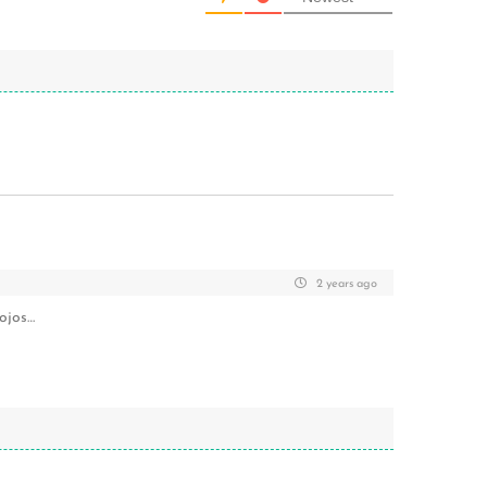
2 years ago
 ojos…