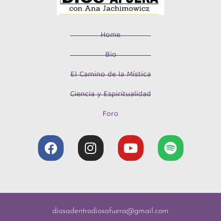
Home
Bio
El Camino de la Mística
Ciencia y Espiritualidad
Foro
diosadentrodiosafuera@gmail.com