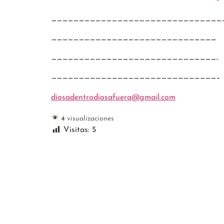
———————————————————————————————
——————————————————————————————
——————————————————————————————-
——————————————————————————————–
diosadentrodiosafuera@gmail.com
4
visualizaciones
Visitas:
5