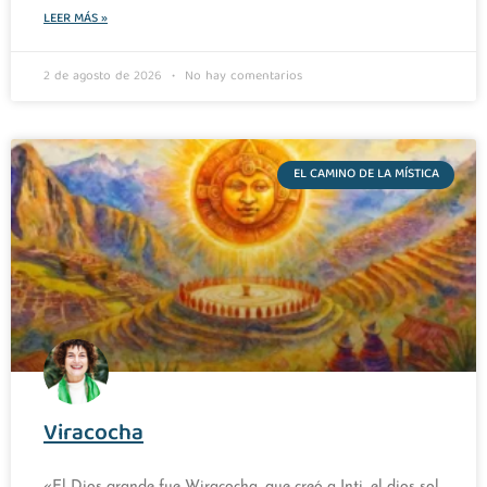
LEER MÁS »
2 de agosto de 2026
No hay comentarios
EL CAMINO DE LA MÍSTICA
Viracocha
«El Dios grande fue Wiracocha, que creó a Inti, el dios sol,