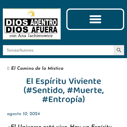
Ciencia y Espiritualidad
El Camino de la Mística
Botón
Buscar:
El Camino de la Mística
El Espíritu Viviente
(#Sentido, #Muerte,
#Entropía)
agosto 10, 2024