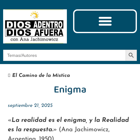
Ciencia y Espiritualidad
El Camino de la Mística
Botón
Buscar:
El Camino de la Mística
Enigma
septiembre 21, 2025
«
La realidad es el enigma, y la Realidad
es la respuesta.
» (Ana Jachimowicz,
Argentina, 1950)