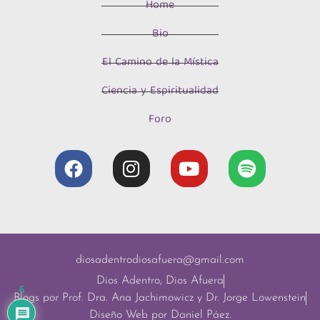
Home
Bio
El Camino de la Mística
Ciencia y Espiritualidad
Foro
diosadentrodiosafuera@gmail.com
Dios Adentro, Dios Afuera
6
Blogs por Prof. Dra. Ana Jachimowicz y Dr. Jorge Lowenstein
Diseño Web por Daniel Páez.