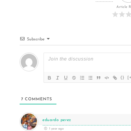
Article 
Subscribe
{}
[
7
COMMENTS
eduardo perez
1 year ago