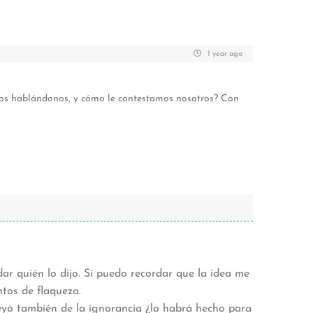
1 year ago
Dios hablándonos, y cómo le contestamos nosotros? Con
ar quién lo dijo. Sí puedo recordar que la idea me
tos de flaqueza.
eyó también de la ignorancia ¿lo habrá hecho para