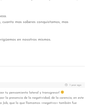
eza.
rio, cuanto mas saberes conquistamos, mas
verigüemos en nosotros mismos.
z
1 year ago
or tu pensamiento lateral y transgresor!
por la presencia de la negatividad, de la carencia, en este
mo Job, que lo que llamamos «negativo» también fue