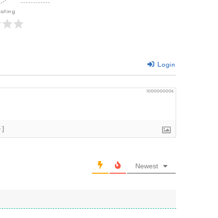
Rating
Login
1000000006
+]
Newest