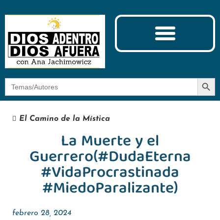
Ciencia y Espiritualidad
El Camino de la Mística
Botón
Buscar:
El Camino de la Mística
La Muerte y el
Guerrero(#DudaEterna
#VidaProcrastinada
#MiedoParalizante)
febrero 28, 2024