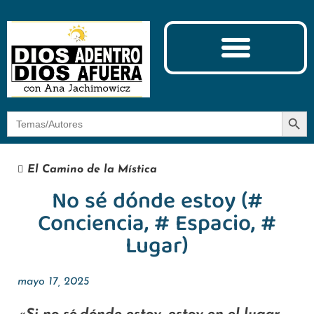
Ciencia y Espiritualidad
El Camino de la Mística
Botón
Buscar:
El Camino de la Mística
No sé dónde estoy (#
Conciencia, # Espacio, #
Lugar)
mayo 17, 2025