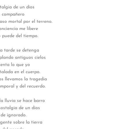
 un dios
ñero
r el terreno.
e libere
 tiempo.
 detenga
uos cielos
que yo
l cuerpo.
a tragedia
l recuerdo.
hace barro
 un dios
rado.
la tierra