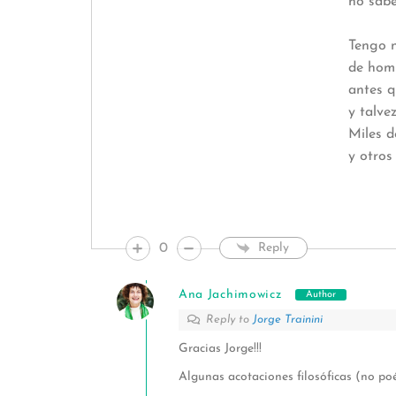
no sabe del pe
Tengo nostalgia d
de hombre regr
antes que haya si
y talvez sepult
Miles de ojos lo p
y otros tant
lo han olv
0
Reply
Ana Jachimowicz
Author
Reply to
Jorge Trainini
Gracias Jorge!!!
Algunas acotaciones filosóficas (no poé