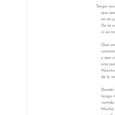
Tengo nostalgia de
que sea compa
en mi paso mortal po
De la conciencia m
si ya no puede del
Que una tarde se
contemplando antig
y que sienta lo 
una puñalada en e
Nosotros llevamos l
de lo temporal y de
Donde la lluvia se 
tengo nostalgia de
vestido de igno
Mucha gente sobre 