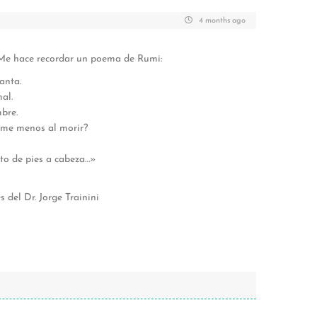
4 months ago
 Me hace recordar un poema de Rumi:
anta.
al.
bre.
rme menos al morir?
to de pies a cabeza…»
 del Dr. Jorge Trainini