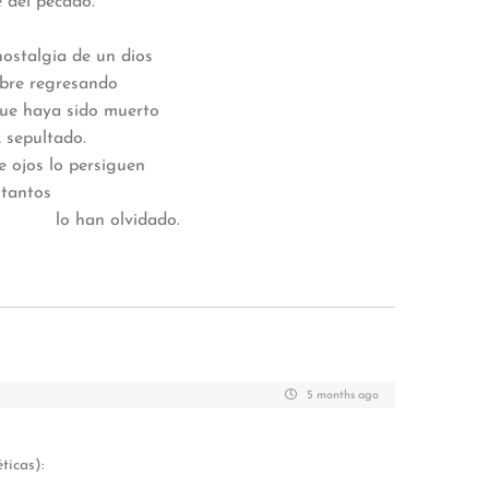
cado.
e un dios
esando
do muerto
ado.
ersiguen
os
idado.
5 months ago
ticas):