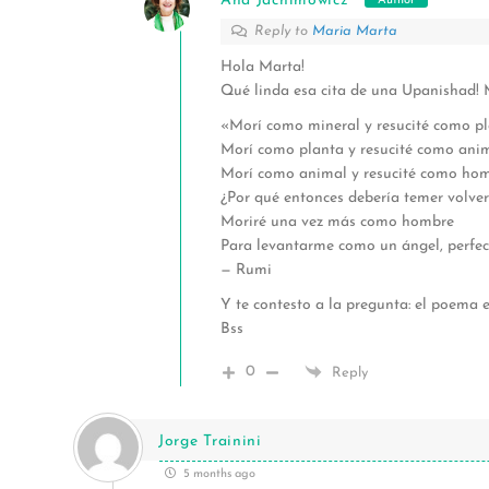
Ana Jachimowicz
Author
Reply to
Maria Marta
Hola Marta!
Qué linda esa cita de una Upanishad!
«Morí como mineral y resucité como pl
Morí como planta y resucité como anim
Morí como animal y resucité como hom
¿Por qué entonces debería temer volve
Moriré una vez más como hombre
Para levantarme como un ángel, perfec
— Rumi
Y te contesto a la pregunta: el poema es
Bss
0
Reply
Jorge Trainini
5 months ago