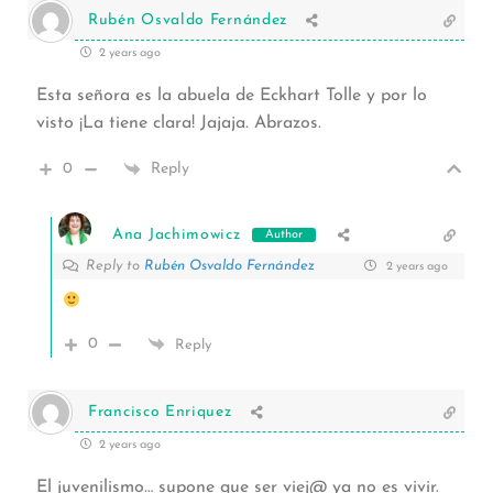
Rubén Osvaldo Fernández
2 years ago
Esta señora es la abuela de Eckhart Tolle y por lo
visto ¡La tiene clara! Jajaja. Abrazos.
0
Reply
Ana Jachimowicz
Author
Reply to
Rubén Osvaldo Fernández
2 years ago
0
Reply
Francisco Enriquez
2 years ago
El juvenilismo… supone que ser viej@ ya no es vivir.