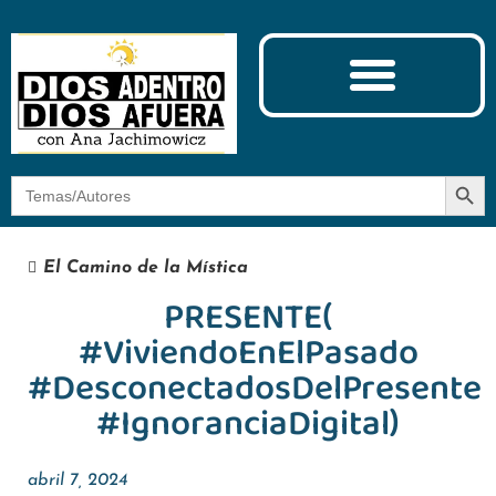
Ciencia y Espiritualidad
El Camino de la Mística
Botón
Buscar:
El Camino de la Mística
PRESENTE(
#ViviendoEnElPasado
#DesconectadosDelPresente
#IgnoranciaDigital)
abril 7, 2024