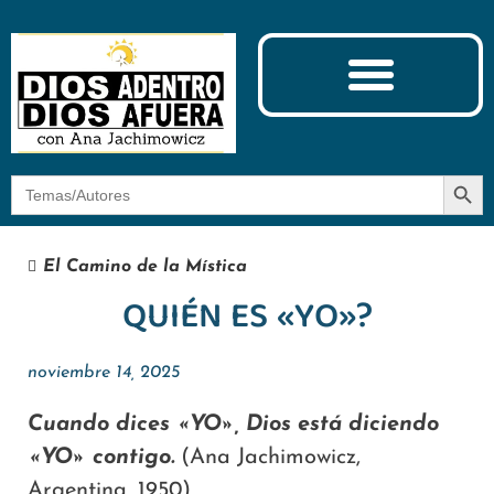
Ciencia y Espiritualidad
El Camino de la Mística
Botón
Buscar:
El Camino de la Mística
QUIÉN ES «YO»?
noviembre 14, 2025
Cuando dices «YO», Dios está diciendo
«YO» contigo.
(Ana Jachimowicz,
Argentina, 1950)