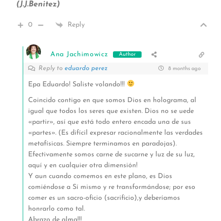
(J.J.Benitez)
0
Reply
Ana Jachimowicz
Author
Reply to
eduardo perez
8 months ago
Epa Eduardo! Saliste volando!!!
Coincido contigo en que somos Dios en holograma, al
igual que todos los seres que existen. Dios no se uede
«partir», así que está todo entero encada una de sus
«partes». (Es difícil expresar racionalmente las verdades
metafísicas. Siempre terminamos en paradojas).
Efectivamente somos carne de sucarne y luz de su luz,
aquí y en cualquier otra dimensión!
Y aun cuando comemos en este plano, es Dios
comiéndose a Sí mismo y re transformándose; por eso
comer es un sacro-oficio (sacrificio),y deberíamos
honrarlo como tal.
Abrazo de alma!!!