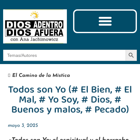
Ciencia y Espiritualidad
El Camino de la Mística
Botón
Buscar:
El Camino de la Mística
Todos son Yo (# El Bien, # El
Mal, # Yo Soy, # Dios, #
Buenos y malos, # Pecado)
mayo 3, 2025