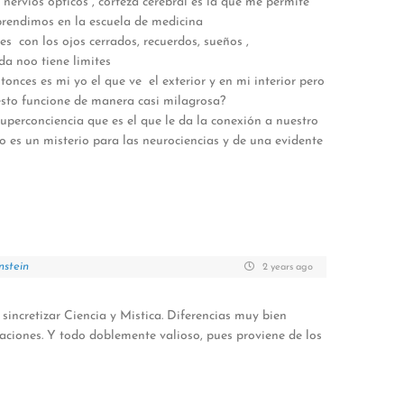
, nervios ópticos , corteza cerebral es la que me permite
aprendimos en la escuela de medicina
s con los ojos cerrados, recuerdos, sueños ,
a noo tiene limites
tonces es mi yo el que ve el exterior y en mi interior pero
esto funcione de manera casi milagrosa?
superconciencia que es el que le da la conexión a nuestro
o es un misterio para las neurociencias y de una evidente
nstein
2 years ago
sincretizar Ciencia y Mistica. Diferencias muy bien
ciones. Y todo doblemente valioso, pues proviene de los