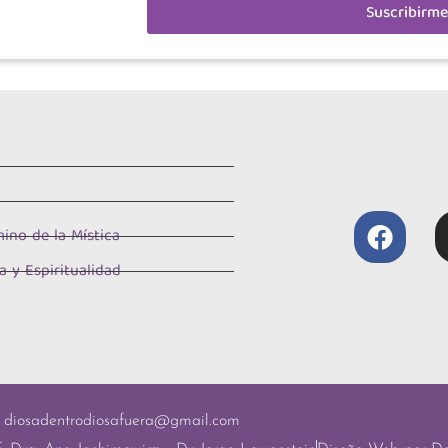
Suscribirme
ino de la Mística
a y Espiritualidad
diosadentrodiosafuera@gmail.com