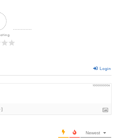
Rating
Login
1000000006
+]
Newest