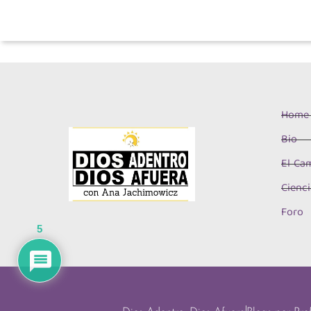
Home
Bio
El Cam
Cienci
Foro
5