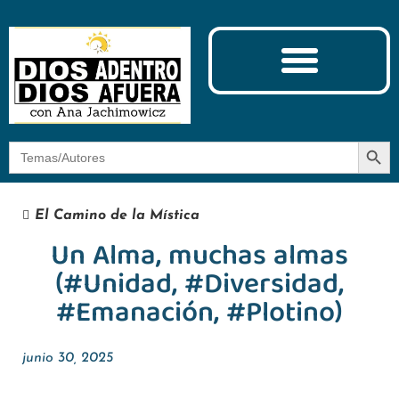
Ciencia y Espiritualidad
El Camino de la Mística
Botón
Buscar:
El Camino de la Mística
Un Alma, muchas almas
(#Unidad, #Diversidad,
#Emanación, #Plotino)
junio 30, 2025