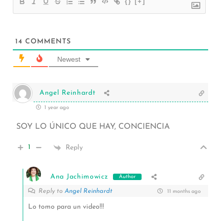
{}
[+]
14
COMMENTS
Newest
Angel Reinhardt
1 year ago
SOY LO ÚNICO QUE HAY, CONCIENCIA
1
Reply
Ana Jachimowicz
Author
Reply to
Angel Reinhardt
11 months ago
Lo tomo para un video!!!