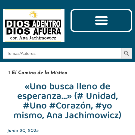
Ciencia y Espiritualidad
El Camino de la Mística
Botón
Buscar:
El Camino de la Mística
«Uno busca lleno de
esperanza…» (# Unidad,
#Uno #Corazón, #yo
mismo, Ana Jachimowicz)
junio 20, 2025