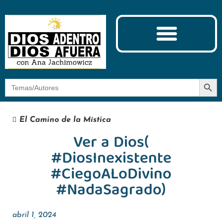
Ciencia y Espiritualidad
El Camino de la Mística
Botón
Buscar:
El Camino de la Mística
Ver a Dios(
#DiosInexistente
#CiegoALoDivino
#NadaSagrado)
abril 1, 2024