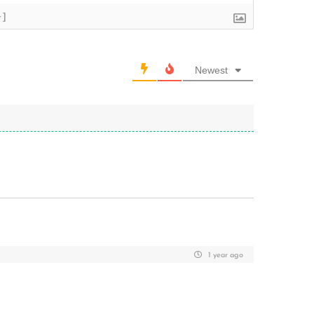
+]
Newest
1 year ago