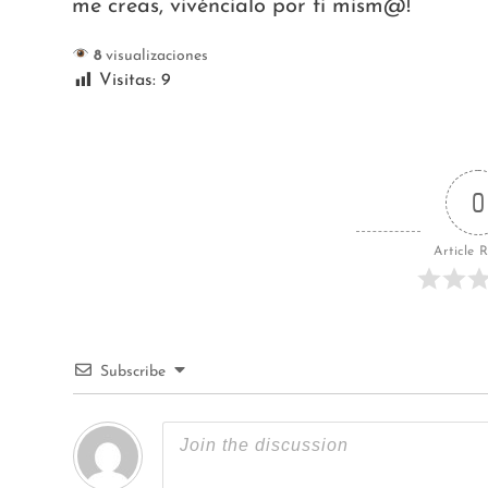
me creas, vivéncialo por ti mism@!
8
visualizaciones
Visitas:
9
0
Article 
Subscribe