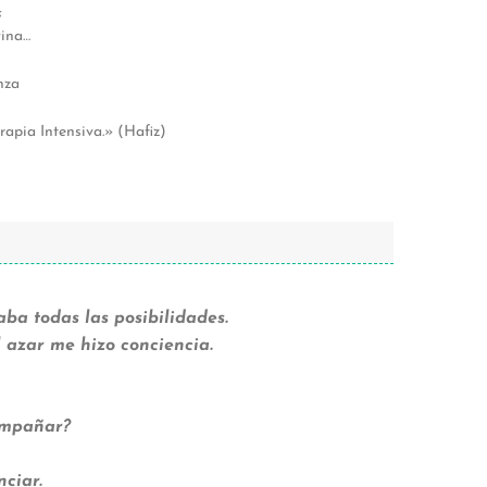
;
vina…
nza
rapia Intensiva.» (Hafiz)
ba todas las posibilidades.
 azar me hizo conciencia.
ompañar?
nciar.