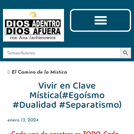
Ciencia y Espiritualidad
El Camino de la Mística
Botón
Buscar:
El Camino de la Mística
Vivir en Clave
Mística(#Egoísmo
#Dualidad #Separatismo)
enero 13, 2024