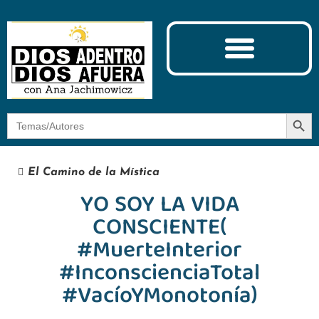
Ciencia y Espiritualidad
El Camino de la Mística
Botón
Buscar:
El Camino de la Mística
YO SOY LA VIDA
CONSCIENTE(
#MuerteInterior
#InconscienciaTotal
#VacíoYMonotonía)