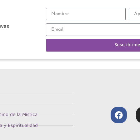
evas
Suscribirme
ino de la Mística
a y Espiritualidad