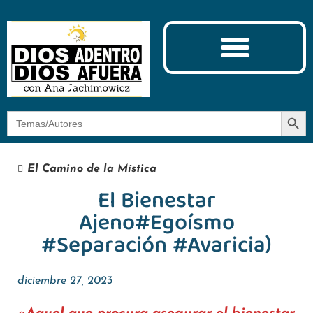
Ciencia y Espiritualidad
El Camino de la Mística
Botón
Buscar:
El Camino de la Mística
El Bienestar
Ajeno#Egoísmo
#Separación #Avaricia)
diciembre 27, 2023