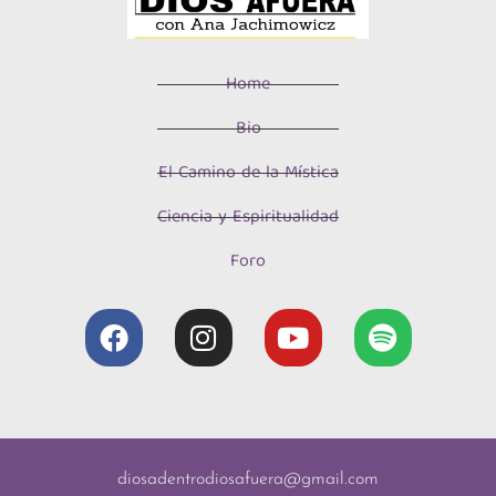
Home
Bio
El Camino de la Mística
Ciencia y Espiritualidad
Foro
diosadentrodiosafuera@gmail.com