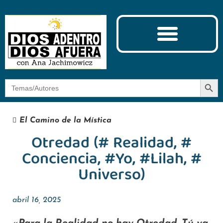
Ciencia y Espiritualidad
El Camino de la Mística
Botón
Buscar:
El Camino de la Mística
Otredad (# Realidad, #
Conciencia, #Yo, #Lilah, #
Universo)
abril 16, 2025