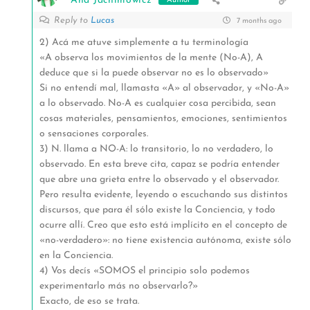
Ana Jachimowicz
Author
Reply to
Lucas
7 months ago
2) Acá me atuve simplemente a tu terminología
«A observa los movimientos de la mente (No-A), A
deduce que si la puede observar no es lo observado»
Si no entendí mal, llamasta «A» al observador, y «No-A»
a lo observado. No-A es cualquier cosa percibida, sean
cosas materiales, pensamientos, emociones, sentimientos
o sensaciones corporales.
3) N. llama a NO-A: lo transitorio, lo no verdadero, lo
observado. En esta breve cita, capaz se podría entender
que abre una grieta entre lo observado y el observador.
Pero resulta evidente, leyendo o escuchando sus distintos
discursos, que para él sólo existe la Conciencia, y todo
ocurre allí. Creo que esto está implícito en el concepto de
«no-verdadero»: no tiene existencia autónoma, existe sólo
en la Conciencia.
4) Vos decís «SOMOS el principio solo podemos
experimentarlo más no observarlo?»
Exacto, de eso se trata.