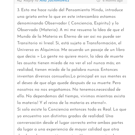
Reply to
Ana Jachimowicz
6 months ago
3. Esto me hace ruído del Pensamiento Hindu, introduce
una grieta entre lo que en este intercambio estamos
denominando Observador ( Conciencia, Espíritu) y lo
Observado (Materia). A mi me resuena la Idea de que el
Mundo de la Materia es Eterno de ser así no puede ser
Transitorio ni Irreal. Sí, está sujeto a Transformación, el
Universo es Alquímico. Me acuerdo un pasaje de un libro
que decía: » La gente no quiere morir, la idea de muerte
les asusta: tienen miedo de no ver el sol nunca más; en
realidad, tienen miedo de la palabra nunca. Entonces
inventan diversos consuelos.Lo principal en sus mentes es
el deseo de que algo quede después de su muerte. Pero
nosotros no nos engañamos. No tenemos.necesidad de
ello. No dependemos del tiempo, vivimos mientras exista
la materia.! Y el reino de la materia es eterno!».
Si solo existe la Conciencia entonces todo es Real. Lo que
yo encuentro son distintos grados de realidad. Una
conversación desde el lugar correcto entre ambas partes
da lugar a una experiencia de mayor calidad que otra