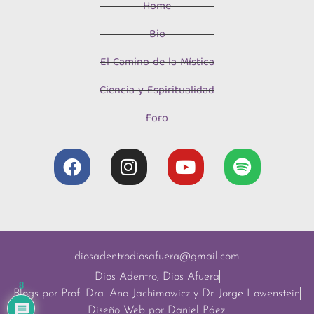
Home
Bio
El Camino de la Mística
Ciencia y Espiritualidad
Foro
diosadentrodiosafuera@gmail.com
Dios Adentro, Dios Afuera
8
Blogs por Prof. Dra. Ana Jachimowicz y Dr. Jorge Lowenstein
Diseño Web por Daniel Páez.