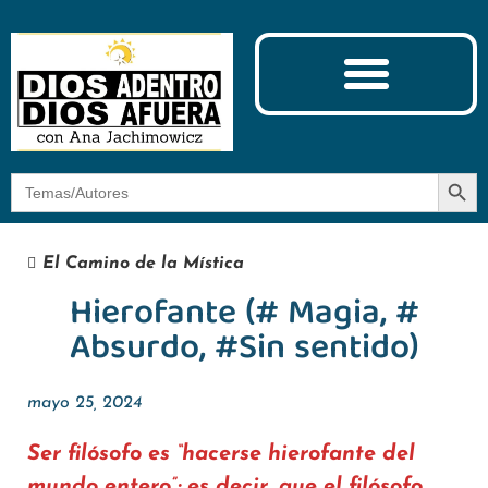
Ciencia y Espiritualidad
El Camino de la Mística
Botón
Buscar:
El Camino de la Mística
Hierofante (# Magia, #
Absurdo, #Sin sentido)
mayo 25, 2024
Ser filósofo es “hacerse hierofante del
mundo entero”; es decir, que el filósofo