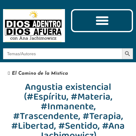
Ciencia y Espiritualidad
El Camino de la Mística
Botón
Buscar:
El Camino de la Mística
Angustia existencial
(#Espíritu, #Materia,
#Inmanente,
#Trascendente, #Terapia,
#Libertad, #Sentido, #Ana