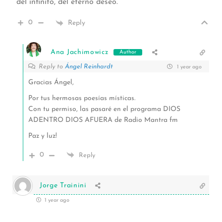
del infinito, del eterno deseo.
0
Reply
Ana Jachimowicz
Author
Reply to
Ángel Reinhardt
1 year ago
Gracias Ángel,
Por tus hermosas poesías místicas.
Con tu permiso, las pasaré en el programa DIOS
ADENTRO DIOS AFUERA de Radio Mantra fm
Paz y luz!
0
Reply
Jorge Trainini
1 year ago