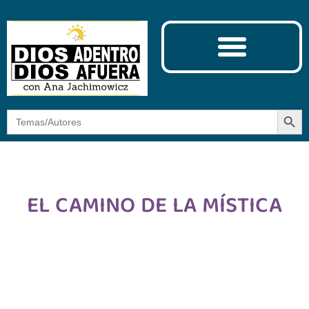
Ciencia y Espiritualidad
El Camino de la Mística
Botón
Buscar:
EL CAMINO DE LA MÍSTICA