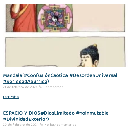
Mandala(#ConfusiónCaótica #DesordenUniversal
#SeriedadAburrida)
21 de febrero de 2024
1 comentario
Leer Más »
ESPACIO Y DIOS#DiosLimitado #YoInmutable
#DivinidadExterior)
20 de febrero de 2024
No hay comentarios