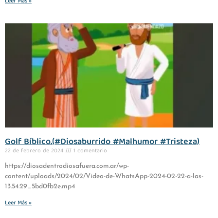
Leer Más »
Golf Bíblico.(#Diosaburrido #Malhumor #Tristeza)
22 de febrero de 2024
1 comentario
https://diosadentrodiosafuera.com.ar/wp-
content/uploads/2024/02/Video-de-WhatsApp-2024-02-22-a-las-
13.54.29_5bd0fb2e.mp4
Leer Más »